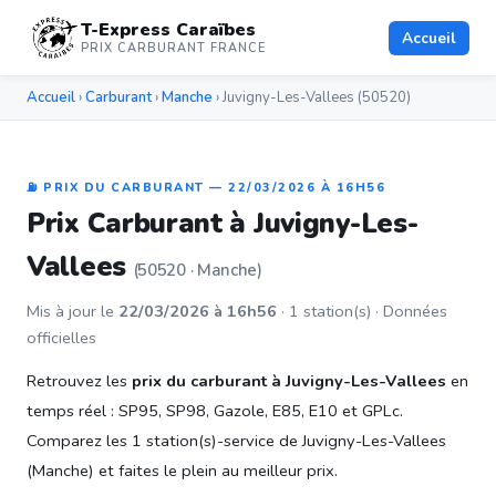
T-Express Caraïbes
Accueil
PRIX CARBURANT FRANCE
Accueil
›
Carburant
›
Manche
› Juvigny-Les-Vallees (50520)
⛽ PRIX DU CARBURANT — 22/03/2026 À 16H56
Prix Carburant à Juvigny-Les-
Vallees
(50520 · Manche)
Mis à jour le
22/03/2026 à 16h56
· 1 station(s) · Données
officielles
Retrouvez les
prix du carburant à Juvigny-Les-Vallees
en
temps réel : SP95, SP98, Gazole, E85, E10 et GPLc.
Comparez les 1 station(s)-service de Juvigny-Les-Vallees
(Manche) et faites le plein au meilleur prix.