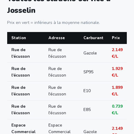
Josselin
Prix en vert = inférieurs à la moyenne nationale.
Station
Adresse
Carburant
Prix
Rue de
Rue de
2.149
Gazole
l'écusson
l'écusson
€/L
Rue de
Rue de
1.929
SP95
l'écusson
l'écusson
€/L
Rue de
Rue de
1.899
E10
l'écusson
l'écusson
€/L
Rue de
Rue de
0.739
E85
l'écusson
l'écusson
€/L
Espace
Espace
2.149
Commercial
Commercial
Gazole