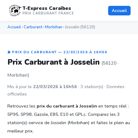
T-Express Caraïbes
Accueil
PRIX CARBURANT FRANCE
Accueil
›
Carburant
›
Morbihan
› Josselin (56120)
⛽ PRIX DU CARBURANT — 22/03/2026 À 16H56
Prix Carburant à Josselin
(56120 ·
Morbihan)
Mis à jour le
22/03/2026 à 16h56
· 3 station(s) · Données
officielles
Retrouvez les
prix du carburant à Josselin
en temps réel :
SP95, SP98, Gazole, E85, E10 et GPLc. Comparez les 3
station(s)-service de Josselin (Morbihan) et faites le plein au
meilleur prix.