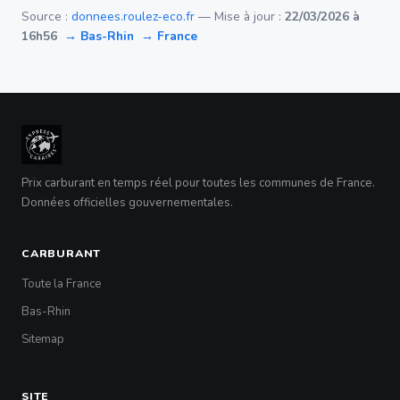
Source :
donnees.roulez-eco.fr
— Mise à jour :
22/03/2026 à
16h56
→ Bas-Rhin
→ France
Prix carburant en temps réel pour toutes les communes de France.
Données officielles gouvernementales.
CARBURANT
Toute la France
Bas-Rhin
Sitemap
SITE