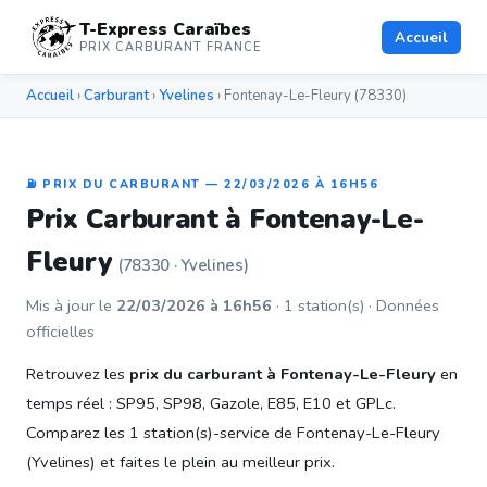
T-Express Caraïbes
Accueil
PRIX CARBURANT FRANCE
Accueil
›
Carburant
›
Yvelines
› Fontenay-Le-Fleury (78330)
⛽ PRIX DU CARBURANT — 22/03/2026 À 16H56
Prix Carburant à Fontenay-Le-
Fleury
(78330 · Yvelines)
Mis à jour le
22/03/2026 à 16h56
· 1 station(s) · Données
officielles
Retrouvez les
prix du carburant à Fontenay-Le-Fleury
en
temps réel : SP95, SP98, Gazole, E85, E10 et GPLc.
Comparez les 1 station(s)-service de Fontenay-Le-Fleury
(Yvelines) et faites le plein au meilleur prix.