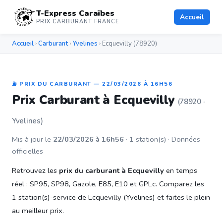
T-Express Caraïbes
Accueil
PRIX CARBURANT FRANCE
Accueil
›
Carburant
›
Yvelines
› Ecquevilly (78920)
⛽ PRIX DU CARBURANT — 22/03/2026 À 16H56
Prix Carburant à Ecquevilly
(78920 ·
Yvelines)
Mis à jour le
22/03/2026 à 16h56
· 1 station(s) · Données
officielles
Retrouvez les
prix du carburant à Ecquevilly
en temps
réel : SP95, SP98, Gazole, E85, E10 et GPLc. Comparez les
1 station(s)-service de Ecquevilly (Yvelines) et faites le plein
au meilleur prix.