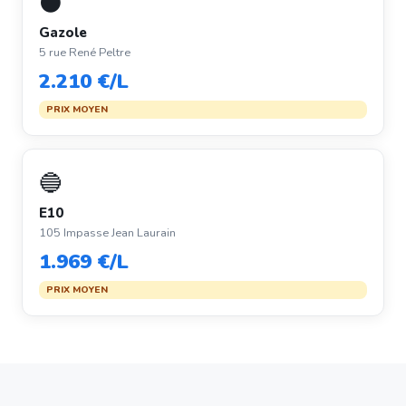
⚫
Gazole
5 rue René Peltre
2.210 €/L
PRIX MOYEN
🔵
E10
105 Impasse Jean Laurain
1.969 €/L
PRIX MOYEN