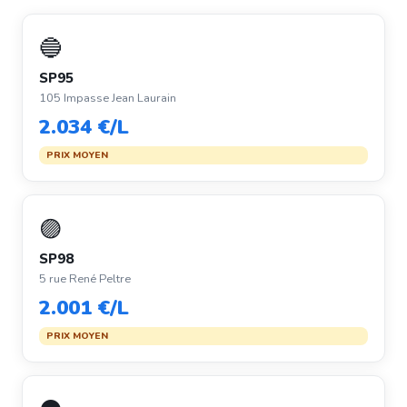
🔵
SP95
105 Impasse Jean Laurain
2.034 €/L
PRIX MOYEN
🟣
SP98
5 rue René Peltre
2.001 €/L
PRIX MOYEN