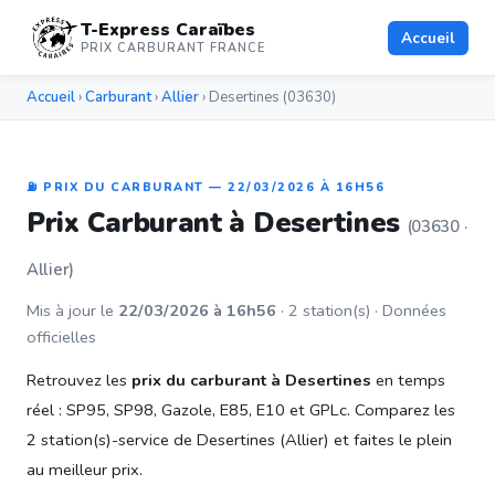
T-Express Caraïbes
Accueil
PRIX CARBURANT FRANCE
Accueil
›
Carburant
›
Allier
› Desertines (03630)
⛽ PRIX DU CARBURANT — 22/03/2026 À 16H56
Prix Carburant à Desertines
(03630 ·
Allier)
Mis à jour le
22/03/2026 à 16h56
· 2 station(s) · Données
officielles
Retrouvez les
prix du carburant à Desertines
en temps
réel : SP95, SP98, Gazole, E85, E10 et GPLc. Comparez les
2 station(s)-service de Desertines (Allier) et faites le plein
au meilleur prix.