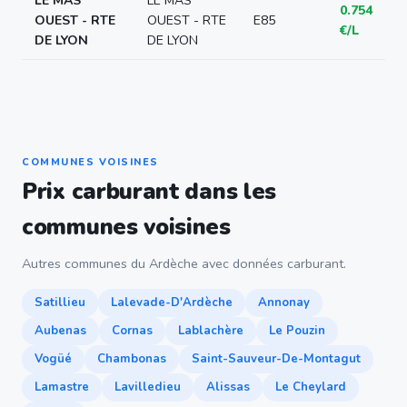
LE MAS
LE MAS
0.754
OUEST - RTE
OUEST - RTE
E85
€/L
DE LYON
DE LYON
COMMUNES VOISINES
Prix carburant dans les
communes voisines
Autres communes du Ardèche avec données carburant.
Satillieu
Lalevade-D'Ardèche
Annonay
Aubenas
Cornas
Lablachère
Le Pouzin
Vogüé
Chambonas
Saint-Sauveur-De-Montagut
Lamastre
Lavilledieu
Alissas
Le Cheylard