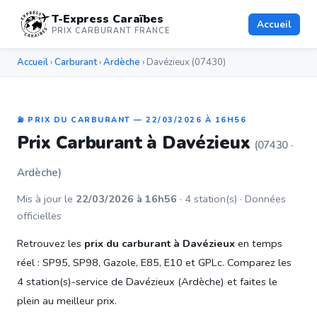
T-Express Caraïbes
Accueil
PRIX CARBURANT FRANCE
Accueil
›
Carburant
›
Ardèche
› Davézieux (07430)
⛽ PRIX DU CARBURANT — 22/03/2026 À 16H56
Prix Carburant à Davézieux
(07430 ·
Ardèche)
Mis à jour le
22/03/2026 à 16h56
· 4 station(s) · Données
officielles
Retrouvez les
prix du carburant à Davézieux
en temps
réel : SP95, SP98, Gazole, E85, E10 et GPLc. Comparez les
4 station(s)-service de Davézieux (Ardèche) et faites le
plein au meilleur prix.