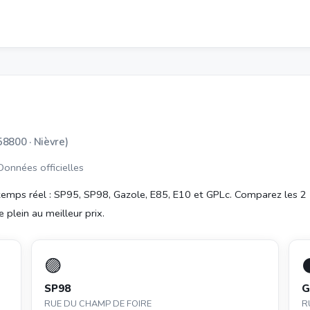
58800 · Nièvre)
 Données officielles
emps réel : SP95, SP98, Gazole, E85, E10 et GPLc. Comparez les 2
e plein au meilleur prix.
🟣
SP98
G
RUE DU CHAMP DE FOIRE
R