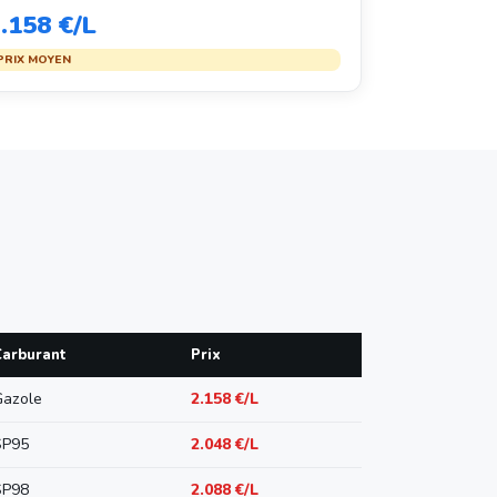
.158 €/L
PRIX MOYEN
Carburant
Prix
Gazole
2.158 €/L
SP95
2.048 €/L
SP98
2.088 €/L