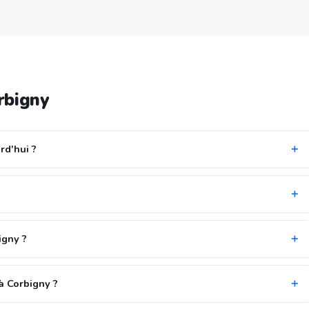
rbigny
rd'hui ?
igny ?
à Corbigny ?