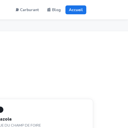
⛽ Carburant
📰 Blog
Accueil
⚫
azole
UE DU CHAMP DE FOIRE