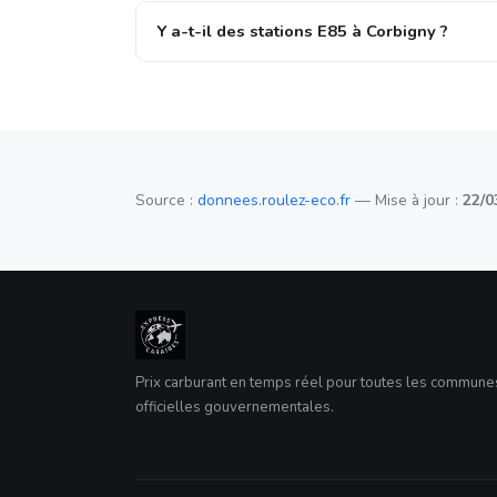
Y a-t-il des stations E85 à Corbigny ?
Source :
donnees.roulez-eco.fr
— Mise à jour :
22/0
Prix carburant en temps réel pour toutes les commun
officielles gouvernementales.