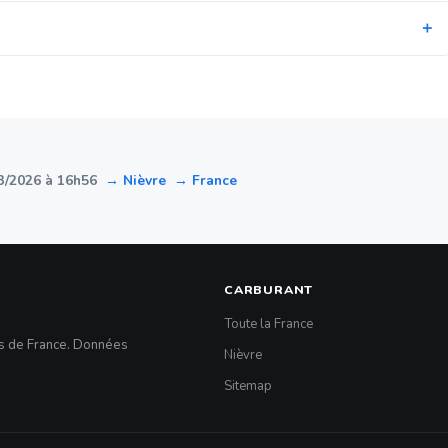
3/2026 à 16h56
→ Nièvre
→ France
CARBURANT
Toute la France
es de France. Données
Nièvre
Sitemap