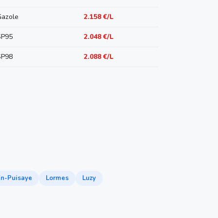
Gazole
2.158 €/L
SP95
2.048 €/L
SP98
2.088 €/L
n-Puisaye
Lormes
Luzy