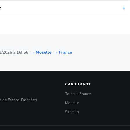
?
3/2026 à 16h56
→ Moselle
→ France
CARBURANT
Toute la France
es de France. Données
Moselle
Sitemap