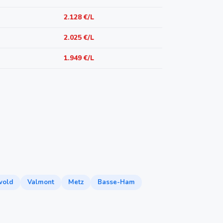
2.128 €/L
2.025 €/L
1.949 €/L
vold
Valmont
Metz
Basse-Ham