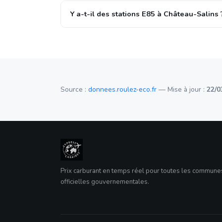
Y a-t-il des stations E85 à Château-Salins 
Source :
donnees.roulez-eco.fr
— Mise à jour :
22/0
Prix carburant en temps réel pour toutes les commun
officielles gouvernementales.