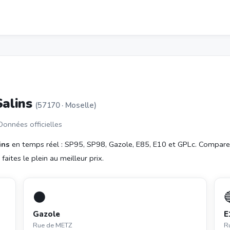
Salins
(57170 · Moselle)
 Données officielles
ins
en temps réel : SP95, SP98, Gazole, E85, E10 et GPLc. Compare
aites le plein au meilleur prix.
⚫
Gazole
E
Rue de METZ
R