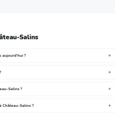
âteau-Salins
s aujourd'hui ?
?
teau-Salins ?
à Château-Salins ?