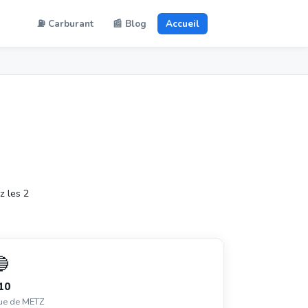
⛽ Carburant
📰 Blog
Accueil
z les 2
🔵
10
ue de METZ