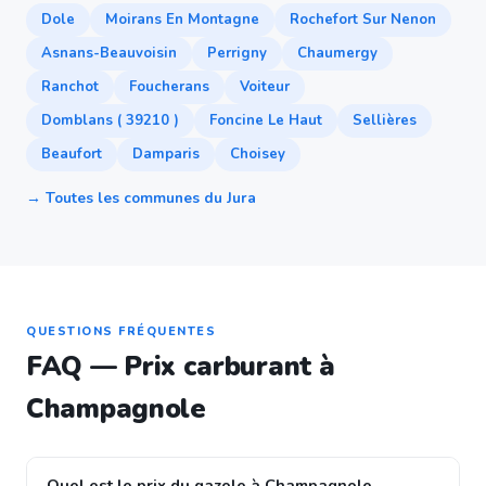
Dole
Moirans En Montagne
Rochefort Sur Nenon
Asnans-Beauvoisin
Perrigny
Chaumergy
Ranchot
Foucherans
Voiteur
Domblans ( 39210 )
Foncine Le Haut
Sellières
Beaufort
Damparis
Choisey
→ Toutes les communes du Jura
QUESTIONS FRÉQUENTES
FAQ — Prix carburant à
Champagnole
Quel est le prix du gazole à Champagnole