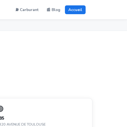
⛽ Carburant
📰 Blog
Accueil
🟢
85
820 AVENUE DE TOULOUSE