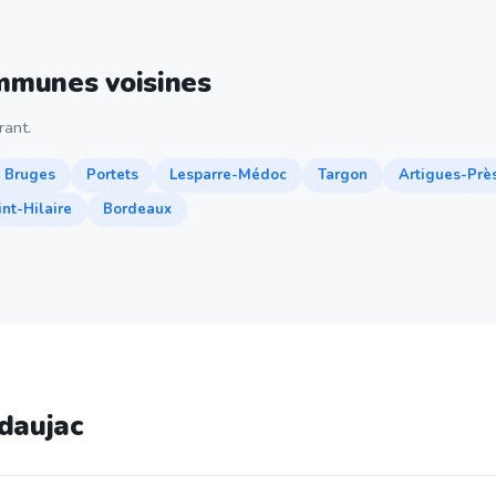
ommunes voisines
ant.
Bruges
Portets
Lesparre-Médoc
Targon
Artigues-Prè
nt-Hilaire
Bordeaux
daujac