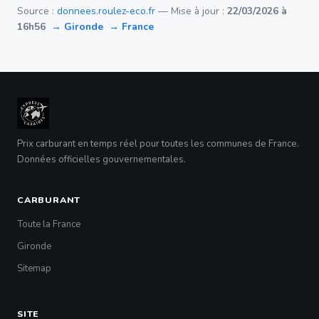
Source :
donnees.roulez-eco.fr
— Mise à jour :
22/03/2026 à
16h56
→ Gironde
→ France
Prix carburant en temps réel pour toutes les communes de France.
Données officielles gouvernementales.
CARBURANT
Toute la France
Gironde
Sitemap
SITE