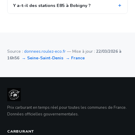
Y a-t-il des stations E85 à Bobigny ?
Source :
donnees.roulez-eco.fr
— Mise à jour :
22/03/2026 à
16h56
→ Seine-Saint-Denis
→ France
Prix carburant en temps réel pour toutes les communes de France.
Données officielles gouvernementales.
CARBURANT