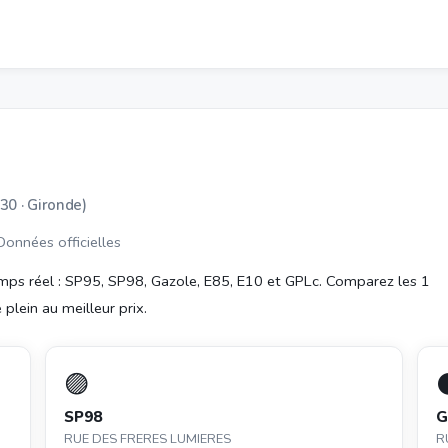
30 · Gironde)
 Données officielles
ps réel : SP95, SP98, Gazole, E85, E10 et GPLc. Comparez les 1
 plein au meilleur prix.
🟣
SP98
G
RUE DES FRERES LUMIERES
R