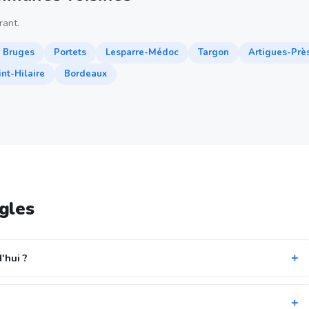
ant.
Bruges
Portets
Lesparre-Médoc
Targon
Artigues-Prè
nt-Hilaire
Bordeaux
gles
'hui ?