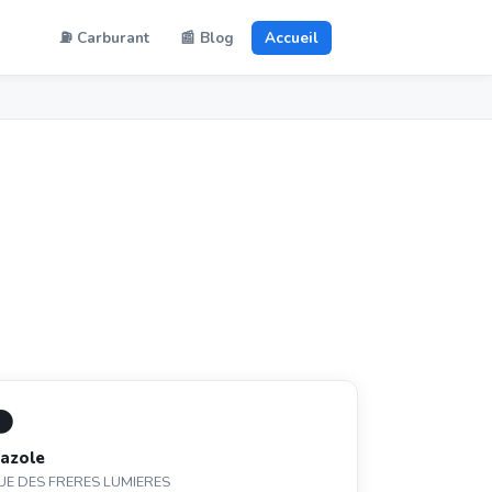
⛽ Carburant
📰 Blog
Accueil
⚫
azole
UE DES FRERES LUMIERES