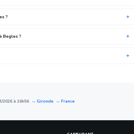
es ?
à Begles ?
3/2026 à 16h56
→ Gironde
→ France
CARBURANT