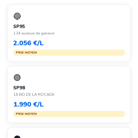
🔵
SP95
134 avenue de geneve
2.056 €/L
PRIX MOYEN
🟣
SP98
18 BD.DE LA ROCADE
1.990 €/L
PRIX MOYEN