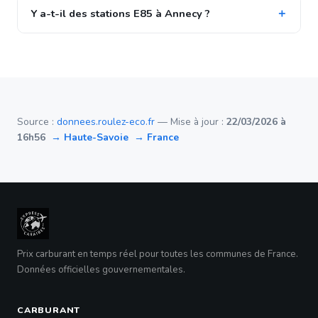
Y a-t-il des stations E85 à Annecy ?
Source :
donnees.roulez-eco.fr
— Mise à jour :
22/03/2026 à
16h56
→ Haute-Savoie
→ France
Prix carburant en temps réel pour toutes les communes de France.
Données officielles gouvernementales.
CARBURANT