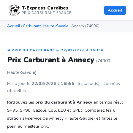
T-Express Caraïbes
Accueil
PRIX CARBURANT FRANCE
Accueil
›
Carburant
›
Haute-Savoie
› Annecy (74000)
⛽ PRIX DU CARBURANT — 22/03/2026 À 16H56
Prix Carburant à Annecy
(74000 ·
Haute-Savoie)
Mis à jour le
22/03/2026 à 16h56
· 6 station(s) · Données
officielles
Retrouvez les
prix du carburant à Annecy
en temps réel :
SP95, SP98, Gazole, E85, E10 et GPLc. Comparez les 6
station(s)-service de Annecy (Haute-Savoie) et faites le
plein au meilleur prix.